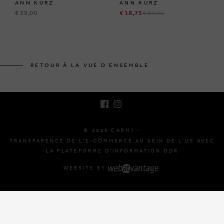
ANN KURZ
ANN KURZ
€ 39,00
€ 18,75
€ 39,00
BRUSSELSESTEENWEG 129
1980 ZEMST, BELGIQUE
RETOUR À LA VUE D'ENSEMBLE
E. INFO@CARMI.BE
T. +32 (0)16 61 71 60
© 2026 CARMI -
TRANSPARENCE DE L'E-COMMERCE AU SEIN DE L'UE AVEC
LA PLATEFORME D'INFORMATION ODR
WEBSITE BY