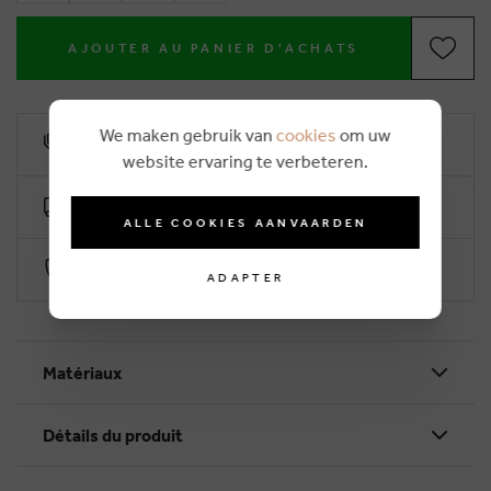
AJOUTER AU PANIER D'ACHATS
We maken gebruik van
cookies
om uw
10% remise de fidélité
website ervaring te verbeteren.
Livraison gratuite dès €50 (2-4 jours ouvrables)
ALLE COOKIES AANVAARDEN
Paiement sécurisé par Worldline
ADAPTER
Matériaux
Détails du produit