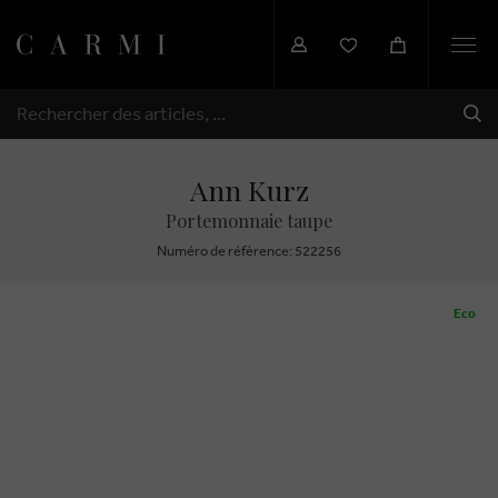
Togg
navi
EXP
RECHERCHER
Ann Kurz
Portemonnaie taupe
Numéro de réfèrence: 522256
Eco