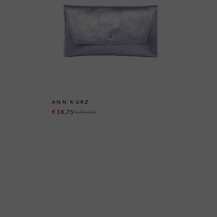
ANN KURZ
AN
€ 18,75
€ 39,00
€ 1