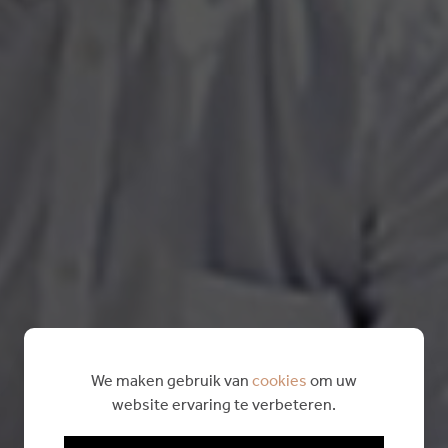
We maken gebruik van
cookies
om uw
website ervaring te verbeteren.