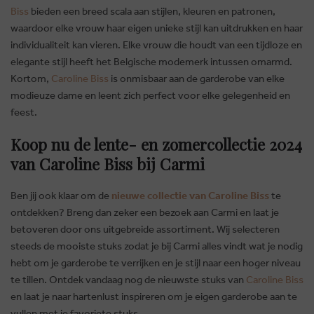
Biss
bieden een breed scala aan stijlen, kleuren en patronen,
waardoor elke vrouw haar eigen unieke stijl kan uitdrukken en haar
individualiteit kan vieren. Elke vrouw die houdt van een tijdloze en
elegante stijl heeft het Belgische modemerk intussen omarmd.
Kortom,
Caroline Biss
is onmisbaar aan de garderobe van elke
modieuze dame en leent zich perfect voor elke gelegenheid en
feest.
Koop nu de lente- en zomercollectie 2024
van Caroline Biss bij Carmi
Ben jij ook klaar om de
nieuwe collectie van Caroline Biss
te
BRUSSELSESTEENWEG 129
ontdekken? Breng dan zeker een bezoek aan Carmi en laat je
1980 ZEMST, BELGIQUE
betoveren door ons uitgebreide assortiment. Wij selecteren
steeds de mooiste stuks zodat je bij Carmi alles vindt wat je nodig
E. INFO@CARMI.BE
hebt om je garderobe te verrijken en je stijl naar een hoger niveau
T. +32 (0)16 61 71 60
te tillen. Ontdek vandaag nog de nieuwste stuks van
Caroline Biss
en laat je naar hartenlust inspireren om je eigen garderobe aan te
vullen met je favoriete stuks.