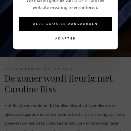
We maken gebruik van
cookies
om uw
website ervaring te verbeteren.
ALLE COOKIES AANVAARDEN
ADAPTER
AFFICHÉ SUR 12 FÉVRIER 2024
De zomer wordt fleurig met
Caroline Biss
Het Belgische modemerk Caroline Biss staat synoniem voor
tijdloze elegantie met een moderne toets. Carmi brengt dan ook
steevast de nieuwste collecties zodat jij je kan laten inspireren