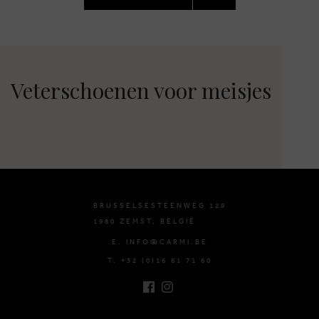
PAGINA
Veterschoenen voor meisjes
BRUSSELSESTEENWEG 129
1980 ZEMST, BELGIË
E. INFO@CARMI.BE
T. +32 (0)16 61 71 60