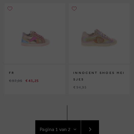
FR
INNOCENT SHOES MEI
SJES
€ 97,95
€ 41,25
€ 94,95
GA
NAAR
VOLGENDE