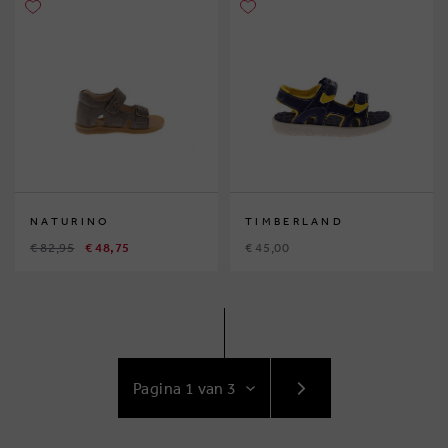
NATURINO
TIMBERLAND
€ 82,95
€ 48,75
€ 45,00
GA
NAAR
VOLGENDE
PAGINA