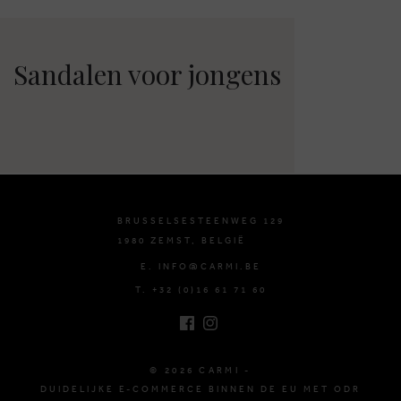
Sandalen voor jongens
BRUSSELSESTEENWEG 129
1980 ZEMST, BELGIË
E. INFO@CARMI.BE
T. +32 (0)16 61 71 60
© 2026 CARMI -
DUIDELIJKE E-COMMERCE BINNEN DE EU MET ODR