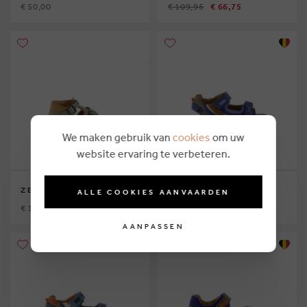
€ 50,00
€ 109,95
€ 66,75
We maken gebruik van
cookies
om uw
website ervaring te verbeteren.
ZECCHINO D'ORO
STONES AND BONES
ALLE COOKIES AANVAARDEN
€ 104,95
€ 99,95
€ 59,25
AANPASSEN