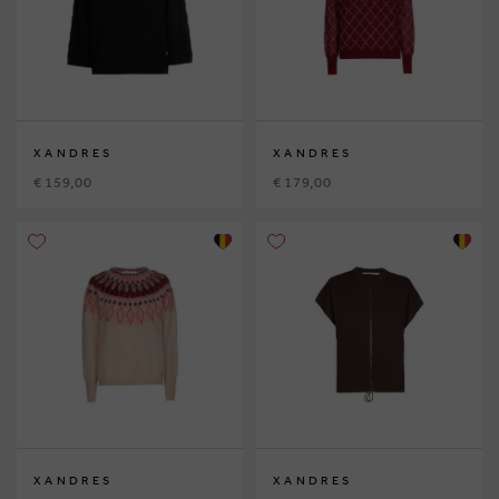
XANDRES
XANDRES
€ 159,00
€ 179,00
XANDRES
XANDRES