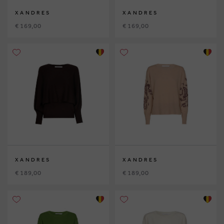
XANDRES
XANDRES
€ 169,00
€ 169,00
XANDRES
XANDRES
€ 189,00
€ 189,00