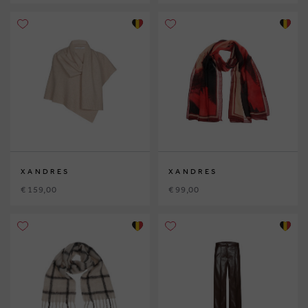
XANDRES
XANDRES
€ 159,00
€ 99,00