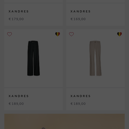
XANDRES
XANDRES
€ 179,00
€ 169,00
XANDRES
XANDRES
€ 189,00
€ 189,00