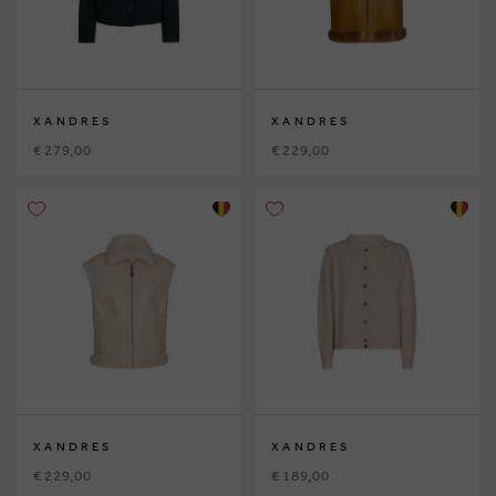
XANDRES
XANDRES
€ 279,00
€ 229,00
XANDRES
XANDRES
€ 229,00
€ 189,00