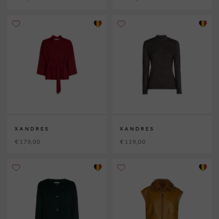
XANDRES
XANDRES
€ 179,00
€ 119,00