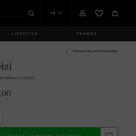
FR
Rechercher
LIFESTYLE
PROMOS
Femmes
Retour à la vue d'ensemble
izi
close
Filles
close
Garçons
e réfèrence: 520518
close
Hommes
,00
close