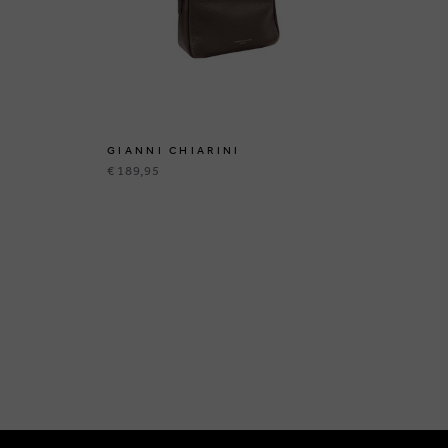
GIANNI CHIARINI
GI
€ 189,95
€ 2