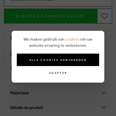
AJOUTER AU PANIER D'ACHATS
10% remise de fidélité
We maken gebruik van
cookies
om uw
website ervaring te verbeteren.
Livraison gratuite dès €50 (2-4 jours ouvrables)
ALLE COOKIES AANVAARDEN
Paiement sécurisé par Worldline
ADAPTER
Matériaux
Détails du produit