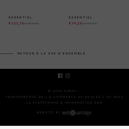
ESSENTIEL
ESSENTIEL
€ 111,75
€ 234,95
€ 74,25
€ 144,95
BRUSSELSESTEENWEG 129
1980 ZEMST, BELGIQUE
RETOUR À LA VUE D'ENSEMBLE
E. INFO@CARMI.BE
T. +32 (0)16 61 71 60
© 2026 CARMI -
TRANSPARENCE DE L'E-COMMERCE AU SEIN DE L'UE AVEC
LA PLATEFORME D'INFORMATION ODR
WEBSITE BY