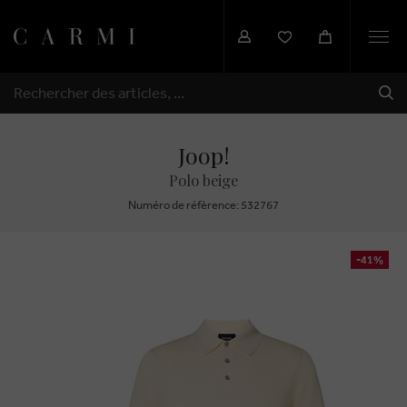
Togg
navi
EXP
RECHERCHER
Joop!
Polo beige
Numéro de réfèrence: 532767
-41%