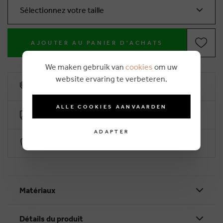
Sélectionnez votre taille
AJOUTER AU PANIER D'ACHATS
We maken gebruik van
cookies
om uw
website ervaring te verbeteren.
10% remise de fidélité
ALLE COOKIES AANVAARDEN
Livraison gratuite dès €50 (2-4 jours ouvrables)
ADAPTER
Paiement sécurisé par Worldline
Matériaux
Détails du produit