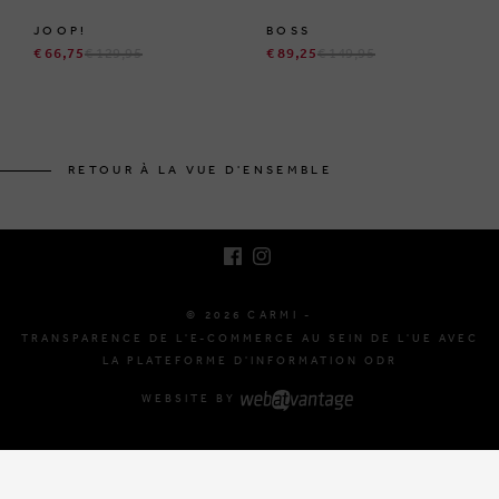
JOOP!
BOSS
€ 66,75
€ 129,95
€ 89,25
€ 149,95
BRUSSELSESTEENWEG 129
1980 ZEMST, BELGIQUE
RETOUR À LA VUE D'ENSEMBLE
E. INFO@CARMI.BE
T. +32 (0)16 61 71 60
© 2026 CARMI -
TRANSPARENCE DE L'E-COMMERCE AU SEIN DE L'UE AVEC
LA PLATEFORME D'INFORMATION ODR
WEBSITE BY