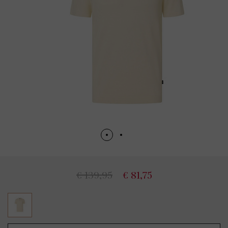
€ 139,95
€ 81,75