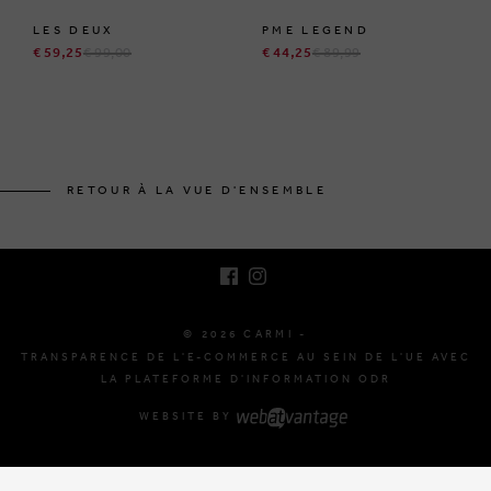
LES DEUX
PME LEGEND
€ 59,25
€ 99,00
€ 44,25
€ 89,99
BRUSSELSESTEENWEG 129
1980 ZEMST, BELGIQUE
RETOUR À LA VUE D'ENSEMBLE
E. INFO@CARMI.BE
T. +32 (0)16 61 71 60
© 2026 CARMI -
TRANSPARENCE DE L'E-COMMERCE AU SEIN DE L'UE AVEC
LA PLATEFORME D'INFORMATION ODR
WEBSITE BY