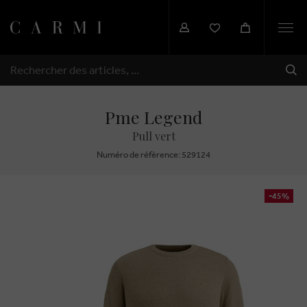
Togg
navi
EXP
RECHERCHER
Pme Legend
Pull vert
Numéro de réfèrence: 529124
-45%