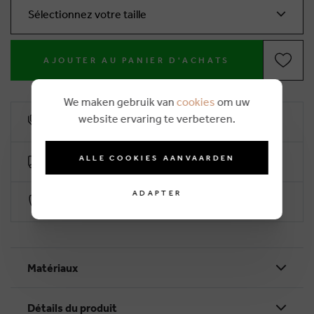
Sélectionnez votre taille
AJOUTER AU PANIER D'ACHATS
We maken gebruik van
cookies
om uw
website ervaring te verbeteren.
10% remise de fidélité
ALLE COOKIES AANVAARDEN
Livraison gratuite dès €50 (2-4 jours ouvrables)
ADAPTER
Paiement sécurisé par Worldline
Matériaux
Détails du produit