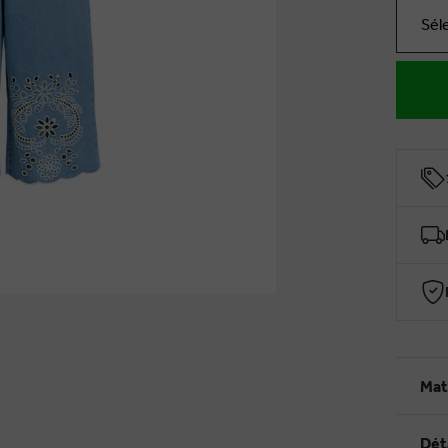
Sél
Mat
Dét