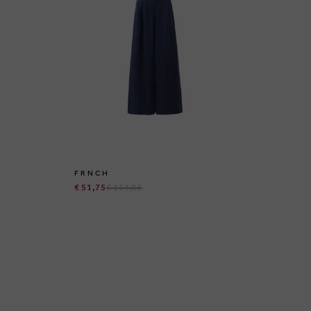
FRNCH
MA
€ 51,75
€ 114,95
€ 5