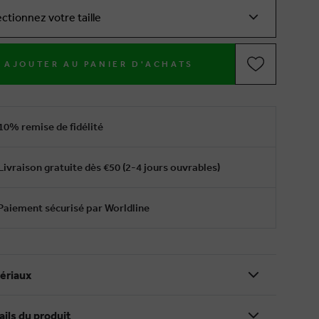
ectionnez votre taille
AJOUTER AU PANIER D'ACHATS
10% remise de fidélité
Livraison gratuite dès €50 (2-4 jours ouvrables)
Paiement sécurisé par Worldline
ériaux
ails du produit