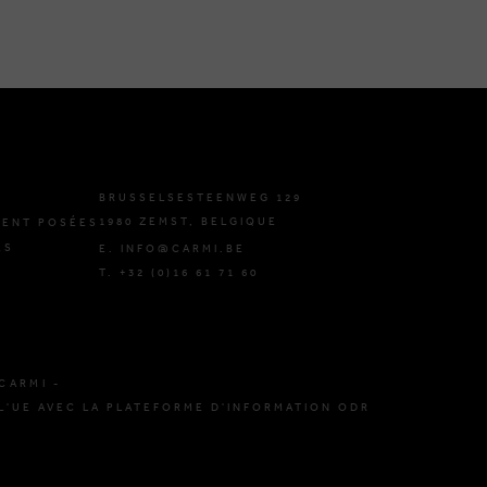
BRUSSELSESTEENWEG 129
1980 ZEMST, BELGIQUE
ENT POSÉES
ES
E. INFO@CARMI.BE
T. +32 (0)16 61 71 60
CARMI -
L'UE AVEC LA PLATEFORME D'INFORMATION ODR