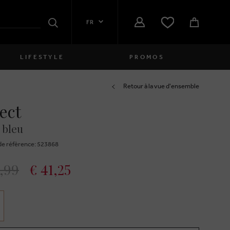
FR
Rechercher
LIFESTYLE
PROMOS
Femmes
Retour à la vue d'ensemble
ect
close
Filles
 bleu
close
Garçons
e réfèrence: 523868
close
Hommes
,99
€ 41,25
close