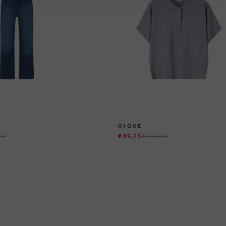
GIGUE
95
€ 89,25
€ 159,00