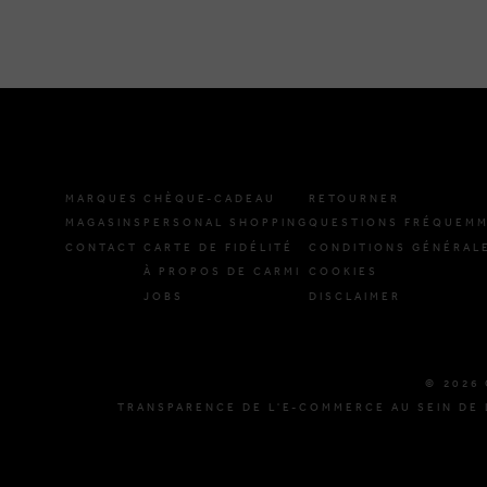
MARQUES
CHÈQUE-CADEAU
RETOURNER
MAGASINS
PERSONAL SHOPPING
QUESTIONS FRÉQUEMM
CONTACT
CARTE DE FIDÉLITÉ
CONDITIONS GÉNÉRAL
À PROPOS DE CARMI
COOKIES
JOBS
DISCLAIMER
© 2026 
TRANSPARENCE DE L'E-COMMERCE AU SEIN DE 