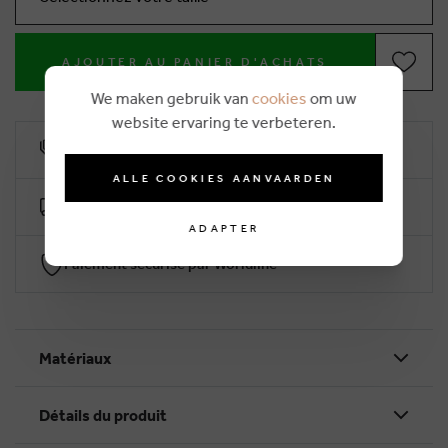
AJOUTER AU PANIER D'ACHATS
We maken gebruik van
cookies
om uw
website ervaring te verbeteren.
10% remise de fidélité
ALLE COOKIES AANVAARDEN
Livraison gratuite dès €50 (2-4 jours ouvrables)
ADAPTER
Paiement sécurisé par Worldline
Matériaux
Détails du produit