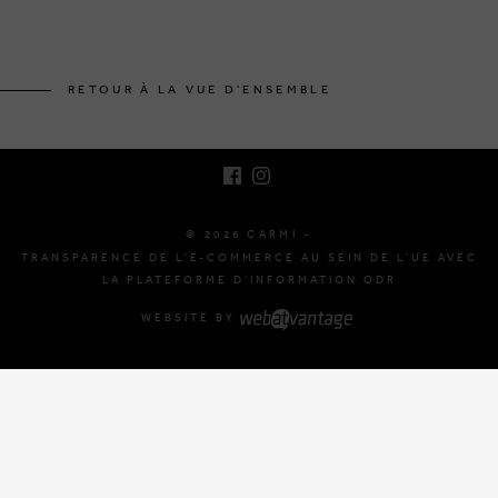
BRUSSELSESTEENWEG 129
1980 ZEMST, BELGIQUE
RETOUR À LA VUE D'ENSEMBLE
E. INFO@CARMI.BE
T. +32 (0)16 61 71 60
© 2026 CARMI -
TRANSPARENCE DE L'E-COMMERCE AU SEIN DE L'UE AVEC
LA PLATEFORME D'INFORMATION ODR
WEBSITE BY