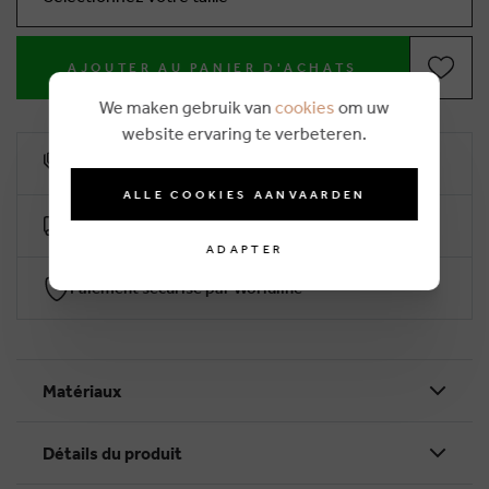
AJOUTER AU PANIER D'ACHATS
We maken gebruik van
cookies
om uw
website ervaring te verbeteren.
10% remise de fidélité
ALLE COOKIES AANVAARDEN
Livraison gratuite dès €50 (2-4 jours ouvrables)
ADAPTER
Paiement sécurisé par Worldline
Matériaux
Détails du produit