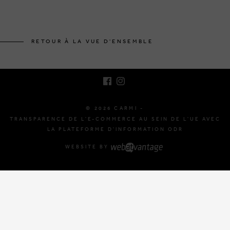
BRUSSELSESTEENWEG 129
1980 ZEMST, BELGIQUE
RETOUR À LA VUE D'ENSEMBLE
E. INFO@CARMI.BE
T. +32 (0)16 61 71 60
© 2026 CARMI -
TRANSPARENCE DE L'E-COMMERCE AU SEIN DE L'UE AVEC
LA PLATEFORME D'INFORMATION ODR
WEBSITE BY