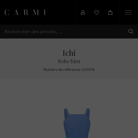
Togg
navi
EXP
RECHERCHER
Ichi
Robe bleu
Numéro de réfèrence: 525976