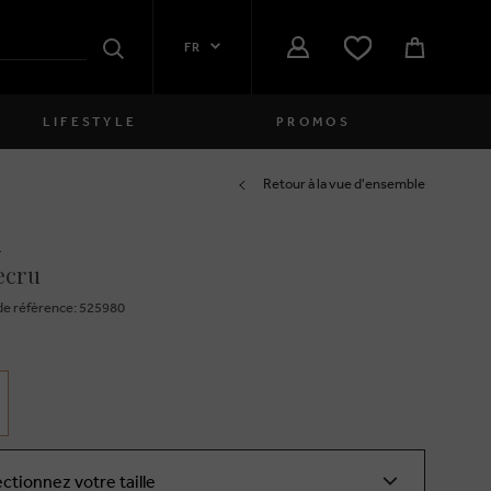
FR
Rechercher
LIFESTYLE
PROMOS
Femmes
Retour à la vue d'ensemble
i
close
Filles
ecru
close
Garçons
e réfèrence: 525980
close
Hommes
close
ectionnez votre taille