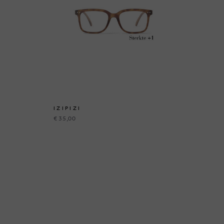
IZIPIZI
GI
€ 35,00
€ 9