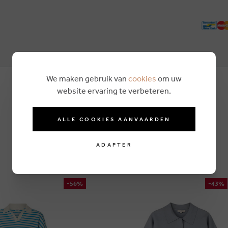
We maken gebruik van
cookies
om uw
website ervaring te verbeteren.
ALLE COOKIES AANVAARDEN
ADAPTER
-56%
-43%