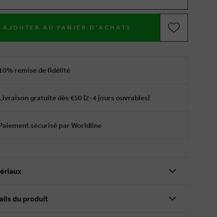
AJOUTER AU PANIER D'ACHATS
10% remise de fidélité
Livraison gratuite dès €50 (2-4 jours ouvrables)
Paiement sécurisé par Worldline
ériaux
ails du produit