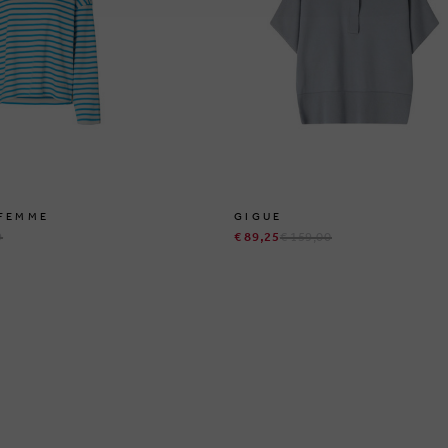
 FEMME
GIGUE
9
€ 89,25
€ 159,00