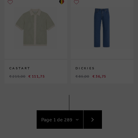
CASTART
DICKIES
€ 219,00
€ 111,75
€ 85,00
€ 36,75
ACCÉDEZ
AU
SUIVANT
BRUSSELSESTEENWEG 129
PAGE
1980 ZEMST, BELGIQUE