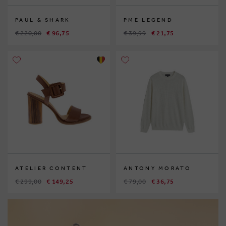
PAUL & SHARK
PME LEGEND
€ 220,00
€ 96,75
€ 39,99
€ 21,75
ATELIER CONTENT
ANTONY MORATO
€ 299,00
€ 149,25
€ 79,00
€ 36,75