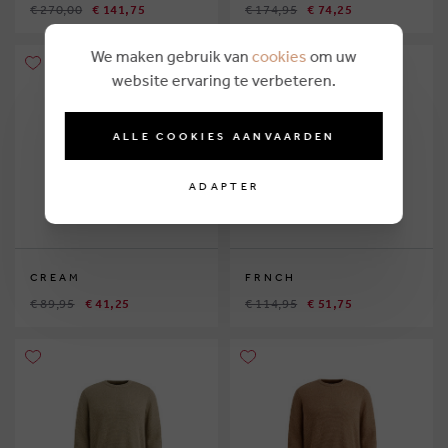
€ 270,00
€ 141,75
€ 174,95
€ 74,25
We maken gebruik van
cookies
om uw
website ervaring te verbeteren.
ALLE COOKIES AANVAARDEN
ADAPTER
CREAM
FRNCH
€ 89,95
€ 41,25
€ 114,95
€ 51,75