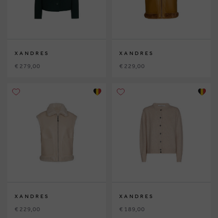
XANDRES
XANDRES
€ 279,00
€ 229,00
XANDRES
XANDRES
€ 229,00
€ 189,00