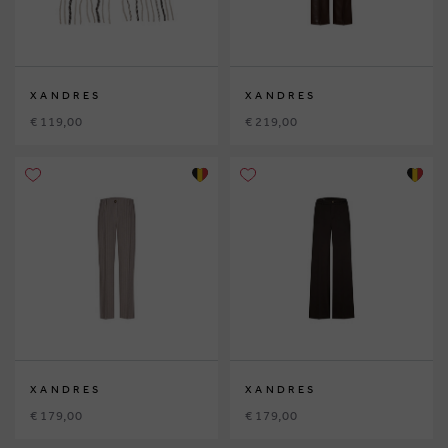
XANDRES
XANDRES
€ 119,00
€ 219,00
XANDRES
XANDRES
€ 179,00
€ 179,00