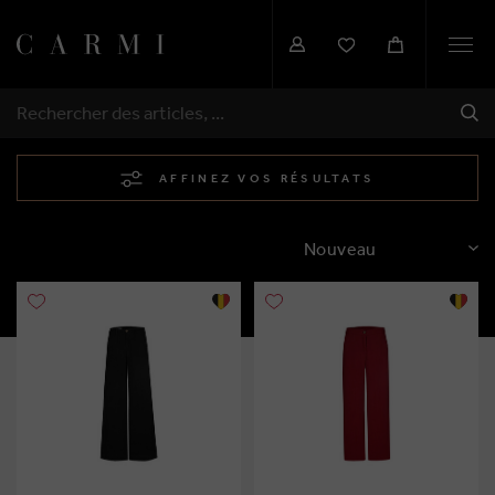
Togg
navi
EXP
RECHERCHER
AFFINEZ VOS RÉSULTATS
TRIER