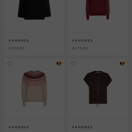
XANDRES
XANDRES
€ 159,00
€ 179,00
XANDRES
XANDRES