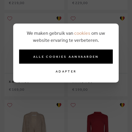
€ 219,00
€ 229,00
We maken gebruik van
cookies
om uw
website ervaring te verbeteren.
ALLE COOKIES AANVAARDEN
ADAPTER
XANDRES
XANDRES
€ 169,00
€ 199,00