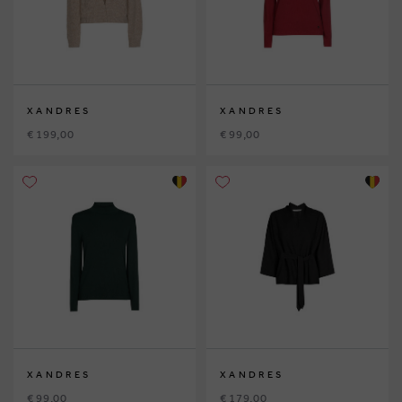
XANDRES
XANDRES
€ 199,00
€ 99,00
XANDRES
XANDRES
€ 99,00
€ 179,00