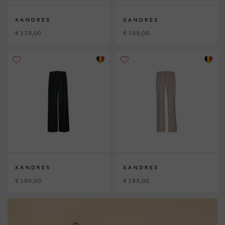
XANDRES
XANDRES
€ 179,00
€ 169,00
XANDRES
XANDRES
€ 189,00
€ 189,00