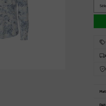
Sél
Mat
Dét