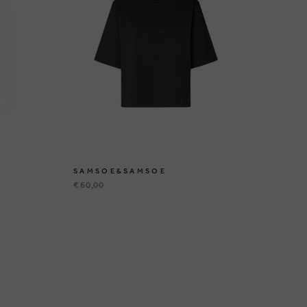
SAMSOE&SAMSOE
S
€ 60,00
€ 6