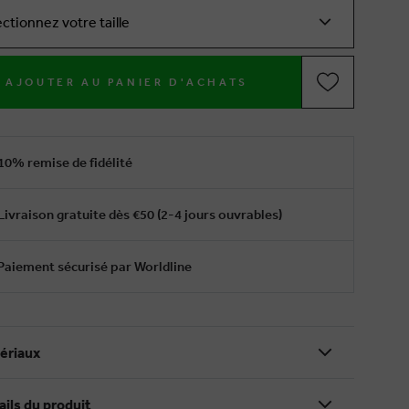
ectionnez votre taille
AJOUTER AU PANIER D'ACHATS
10% remise de fidélité
Livraison gratuite dès €50 (2-4 jours ouvrables)
Paiement sécurisé par Worldline
ériaux
ails du produit