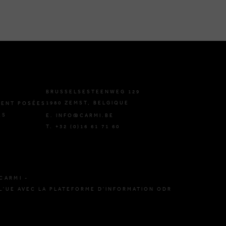
BRUSSELSESTEENWEG 129
1980 ZEMST, BELGIQUE
ENT POSÉES
ES
E. INFO@CARMI.BE
T. +32 (0)16 61 71 60
CARMI -
L'UE AVEC LA PLATEFORME D'INFORMATION ODR