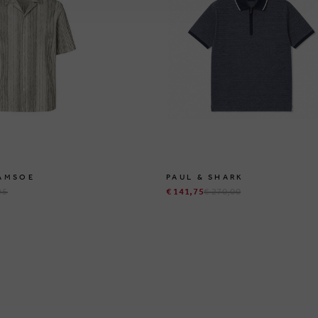
AMSOE
PAUL & SHARK
95
€ 141,75
€ 270,00