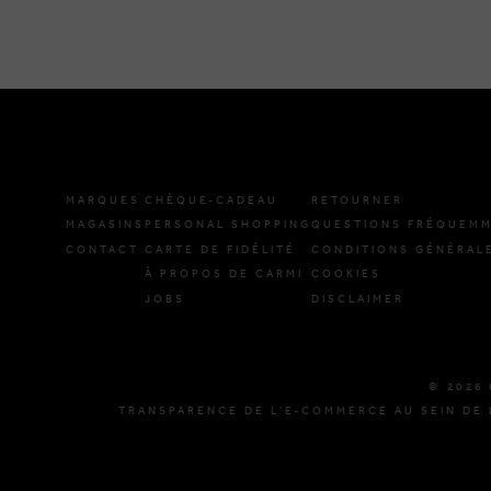
MARQUES
CHÈQUE-CADEAU
RETOURNER
MAGASINS
PERSONAL SHOPPING
QUESTIONS FRÉQUEMM
CONTACT
CARTE DE FIDÉLITÉ
CONDITIONS GÉNÉRAL
À PROPOS DE CARMI
COOKIES
JOBS
DISCLAIMER
© 2026 
TRANSPARENCE DE L'E-COMMERCE AU SEIN DE 