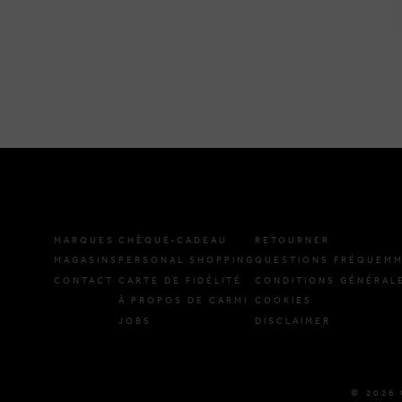
MARQUES
CHÈQUE-CADEAU
RETOURNER
MAGASINS
PERSONAL SHOPPING
QUESTIONS FRÉQUEMM
CONTACT
CARTE DE FIDÉLITÉ
CONDITIONS GÉNÉRAL
À PROPOS DE CARMI
COOKIES
JOBS
DISCLAIMER
© 2026 