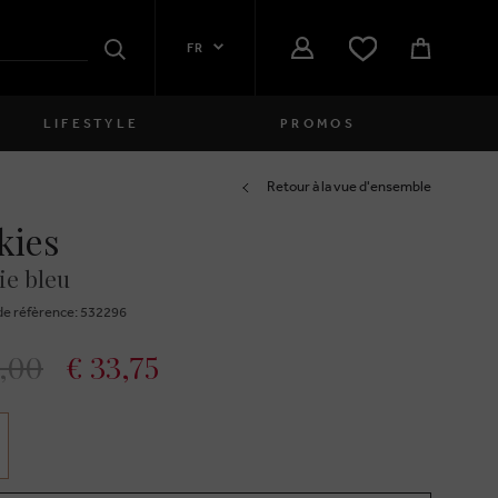
FR
Rechercher
LIFESTYLE
PROMOS
Femmes
Retour à la vue d'ensemble
kies
close
Filles
ie bleu
close
Garçons
e réfèrence: 532296
close
Hommes
,00
€ 33,75
close