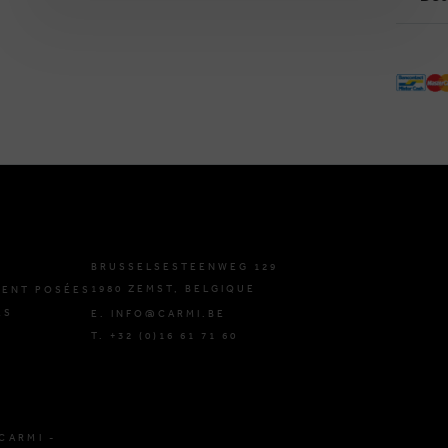
BRUSSELSESTEENWEG 129
1980 ZEMST, BELGIQUE
ENT POSÉES
ES
E. INFO@CARMI.BE
T. +32 (0)16 61 71 60
CARMI -