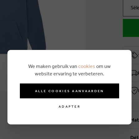
Sél
We maken gebruik van
cookies
om uw
website ervaring te verbeteren.
ALLE COOKIES AANVAARDEN
ADAPTER
Mat
Dét