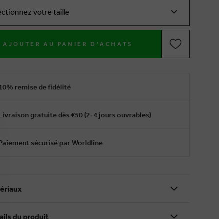
ectionnez votre taille
AJOUTER AU PANIER D'ACHATS
10% remise de fidélité
Livraison gratuite dès €50 (2-4 jours ouvrables)
Paiement sécurisé par Worldline
ériaux
ails du produit