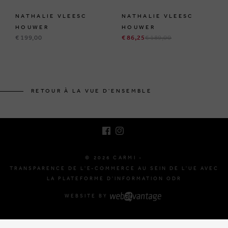
NATHALIE VLEESC
NATHALIE VLEESC
HOUWER
HOUWER
€ 199,00
€ 86,25
€ 189,00
BRUSSELSESTEENWEG 129
1980 ZEMST, BELGIQUE
RETOUR À LA VUE D'ENSEMBLE
E. INFO@CARMI.BE
T. +32 (0)16 61 71 60
© 2026 CARMI -
TRANSPARENCE DE L'E-COMMERCE AU SEIN DE L'UE AVEC
LA PLATEFORME D'INFORMATION ODR
WEBSITE BY