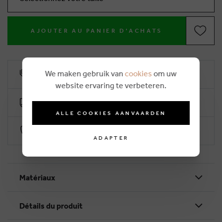
AJOUTER AU PANIER D'ACHATS
We maken gebruik van
cookies
om uw
10% remise de fidélité
website ervaring te verbeteren.
Livraison gratuite dès €50 (2-4 jours ouvrables)
ALLE COOKIES AANVAARDEN
Paiement sécurisé par Worldline
ADAPTER
Matériaux
Détails du produit