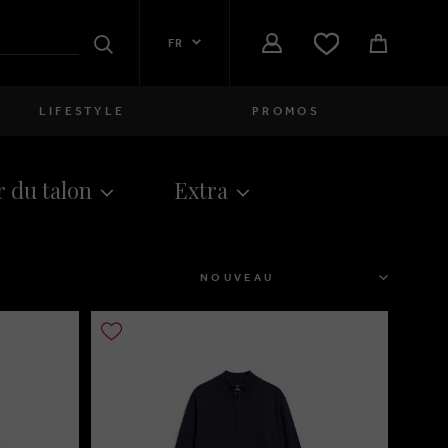
FR
Rechercher
LIFESTYLE
PROMOS
Femmes
 du talon
Extra
close
Filles
close
Garçons
TRIER
close
Hommes
close