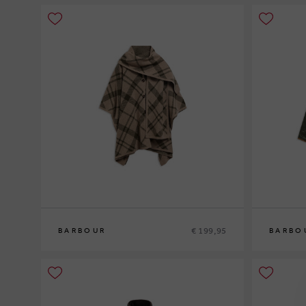
€ 199,95
BARBOUR
BARBO
0
10
12
14
1