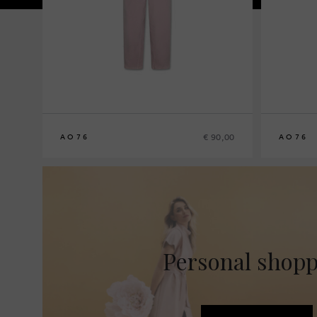
€ 90,00
AO76
AO76
8
10
12
14
8
10
12
14
Personal shop