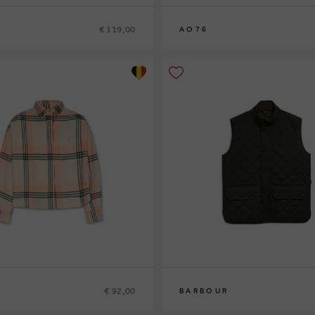
€ 119,00
AO76
8
10
12
14
€ 92,00
BARBOUR
S
M
L
XL