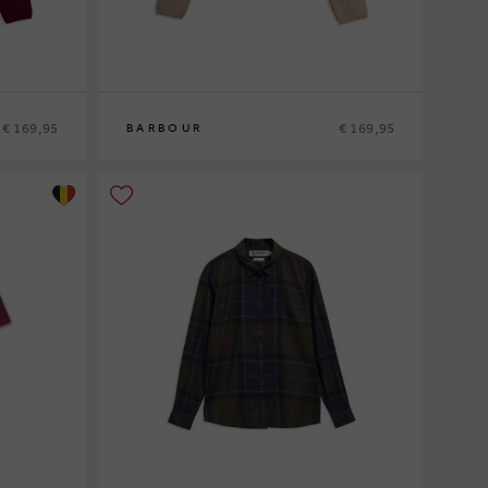
€ 169,95
€ 169,95
BARBOUR
8
10
12