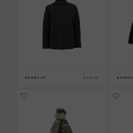
€ 329,00
BARBOUR
BARBO
M
L
XL
XXL
M
L
XL
XXL