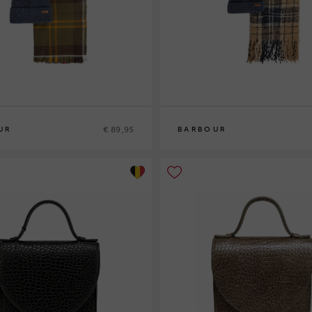
€ 89,95
UR
BARBOUR
0