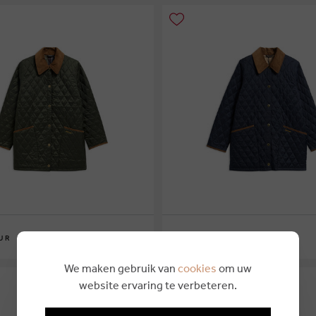
€ 249,95
UR
BARBOUR
6
10
12
14
16
We maken gebruik van
cookies
om uw
website ervaring te verbeteren.