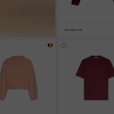
BARBOUR
8
10
12