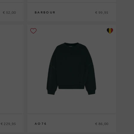
€ 52,00
€ 99,95
BARBOUR
10
12
14
16
€ 229,95
€ 86,00
AO76
10
12
14