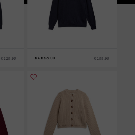
€ 129,95
€ 199,95
BARBOUR
M
L
XL
XXL