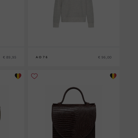
€ 89,95
€ 96,00
AO76
8
10
12