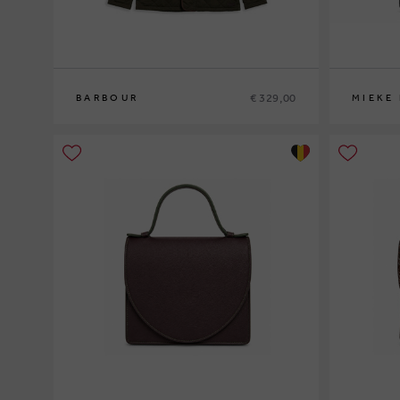
€ 329,00
BARBOUR
MIEKE
M
L
XL
XXL
0