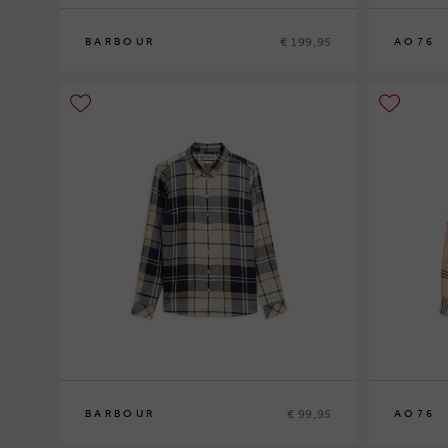
€ 199,95
BARBOUR
AO76
8
10
12
10
12
14
€ 99,95
BARBOUR
AO76
12
14
16
10
12
14