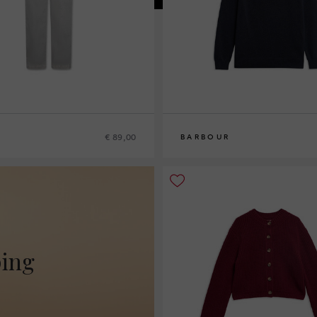
€ 89,00
BARBOUR
10
12
14
16
ping