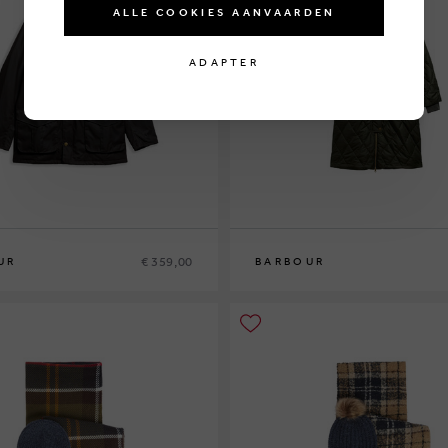
ALLE COOKIES AANVAARDEN
ADAPTER
€ 359,00
UR
BARBOUR
10
12
14
16