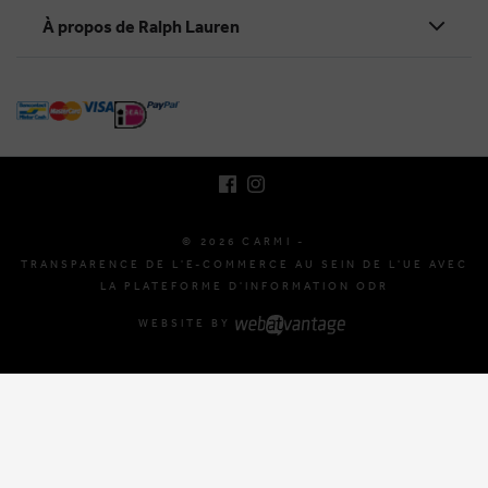
À propos de Ralph Lauren
BRUSSELSESTEENWEG 129
1980 ZEMST, BELGIQUE
E. INFO@CARMI.BE
T. +32 (0)16 61 71 60
© 2026 CARMI -
TRANSPARENCE DE L'E-COMMERCE AU SEIN DE L'UE AVEC
LA PLATEFORME D'INFORMATION ODR
WEBSITE BY