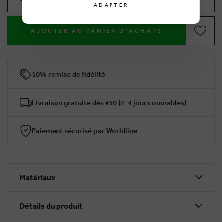
ADAPTER
AJOUTER AU PANIER D'ACHATS
10% remise de fidélité
Livraison gratuite dès €50 (2-4 jours ouvrables)
Paiement sécurisé par Worldline
Matériaux
Détails du produit