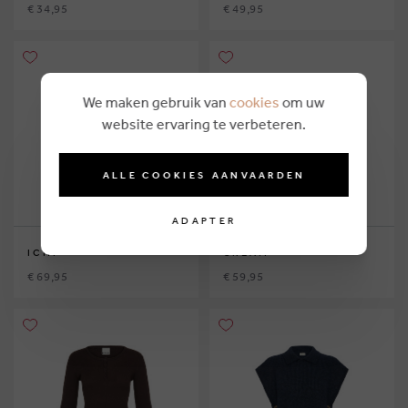
€ 34,95
€ 49,95
We maken gebruik van
cookies
om uw
website ervaring te verbeteren.
ALLE COOKIES AANVAARDEN
ADAPTER
ICHI
CREAM
€ 69,95
€ 59,95