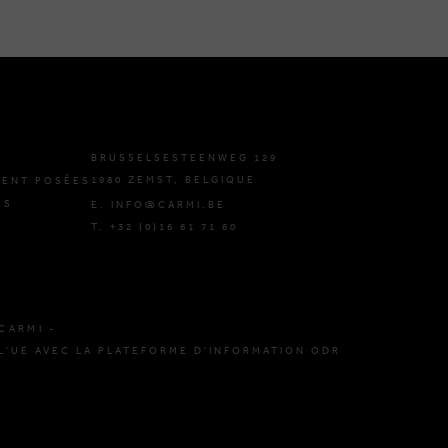
BRUSSELSESTEENWEG 129
1980 ZEMST, BELGIQUE
ENT POSÉES
ES
E. INFO@CARMI.BE
T. +32 (0)16 61 71 60
CARMI -
L'UE AVEC LA PLATEFORME D'INFORMATION ODR