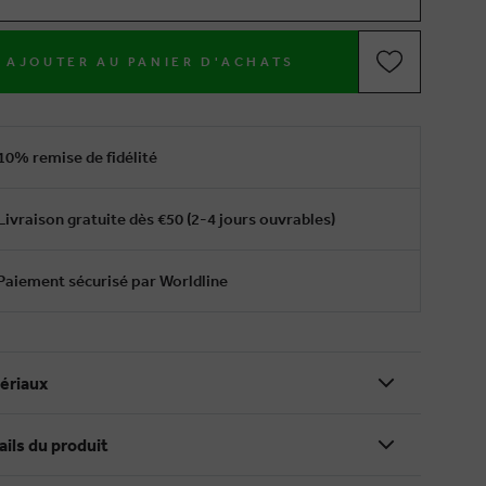
AJOUTER AU PANIER D'ACHATS
10% remise de fidélité
Livraison gratuite dès €50 (2-4 jours ouvrables)
Paiement sécurisé par Worldline
ériaux
ails du produit