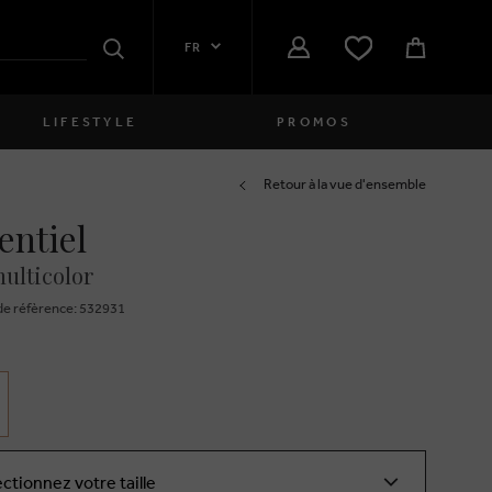
FR
Rechercher
LIFESTYLE
PROMOS
Femmes
Retour à la vue d'ensemble
entiel
close
Filles
ulticolor
close
Garçons
e réfèrence: 532931
close
Hommes
close
ectionnez votre taille