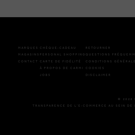
MARQUES
CHÈQUE-CADEAU
RETOURNER
MAGASINS
PERSONAL SHOPPING
QUESTIONS FRÉQUEMM
CONTACT
CARTE DE FIDÉLITÉ
CONDITIONS GÉNÉRAL
À PROPOS DE CARMI
COOKIES
JOBS
DISCLAIMER
© 2026 
TRANSPARENCE DE L'E-COMMERCE AU SEIN DE 