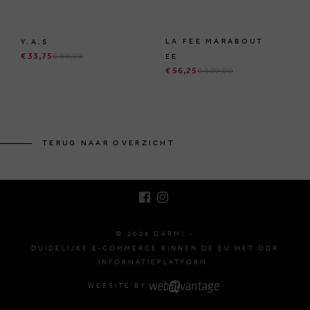
LA FEE MARABOUT
Y.A.S
€ 33,75
€ 69,99
EE
€ 56,25
€ 109,00
BRUSSELSESTEENWEG 129
1980 ZEMST, BELGIË
TERUG NAAR OVERZICHT
E. INFO@CARMI.BE
T. +32 (0)16 61 71 60
© 2026 CARMI -
DUIDELIJKE E-COMMERCE BINNEN DE EU MET ODR
INFORMATIEPLATFORM.
WEBSITE BY