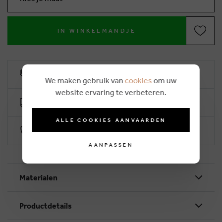
IN WINKELMANDJE
10% klantenkorting
We maken gebruik van
cookies
om uw
website ervaring te verbeteren.
Gratis levering vanaf €50 (2-4 werkdagen)
ALLE COOKIES AANVAARDEN
Veilig betalen via Worldline
AANPASSEN
Materialen
Productdetails