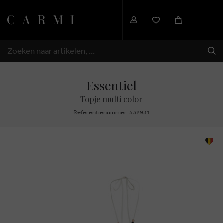
Togg
navi
VER
ZOEKEN
Essentiel
Topje multi color
Referentienummer: 532931