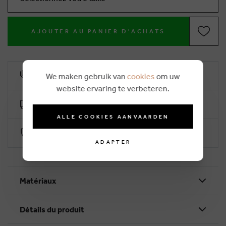
AJOUTER AU PANIER D'ACHATS
10% remise de fidélité
We maken gebruik van
cookies
om uw
website ervaring te verbeteren.
Livraison gratuite dès €50 (2-4 jours ouvrables)
ALLE COOKIES AANVAARDEN
Paiement sécurisé par Worldline
ADAPTER
Matériaux
Détails du produit