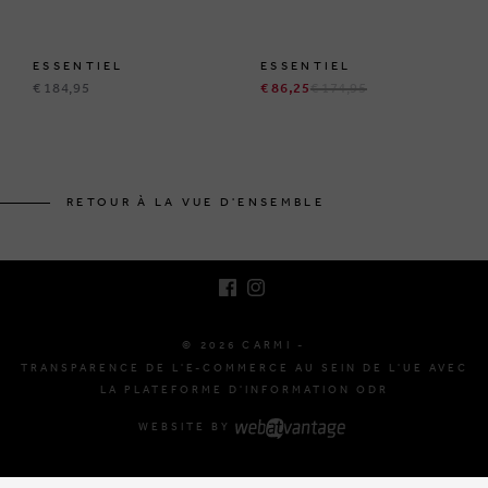
ESSENTIEL
ESSENTIEL
€ 184,95
€ 86,25
€ 174,95
BRUSSELSESTEENWEG 129
1980 ZEMST, BELGIQUE
RETOUR À LA VUE D'ENSEMBLE
E. INFO@CARMI.BE
T. +32 (0)16 61 71 60
© 2026 CARMI -
TRANSPARENCE DE L'E-COMMERCE AU SEIN DE L'UE AVEC
LA PLATEFORME D'INFORMATION ODR
WEBSITE BY