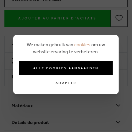
AJOUTER AU PANIER D'ACHATS
10% remise de fidélité
We maken gebruik van
cookies
om uw
website ervaring te verbeteren.
Livraison gratuite dès €50 (2-4 jours ouvrables)
ALLE COOKIES AANVAARDEN
Paiement sécurisé par Worldline
ADAPTER
Matériaux
Détails du produit