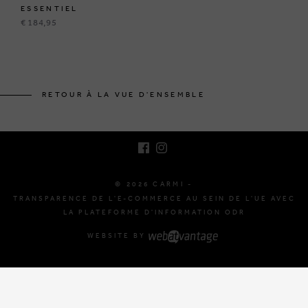
ESSENTIEL
€ 184,95
BRUSSELSESTEENWEG 129
1980 ZEMST, BELGIQUE
RETOUR À LA VUE D'ENSEMBLE
E. INFO@CARMI.BE
T. +32 (0)16 61 71 60
© 2026 CARMI -
TRANSPARENCE DE L'E-COMMERCE AU SEIN DE L'UE AVEC
LA PLATEFORME D'INFORMATION ODR
WEBSITE BY