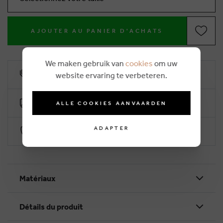
AJOUTER AU PANIER D'ACHATS
We maken gebruik van
cookies
om uw
10% remise de fidélité
website ervaring te verbeteren.
Livraison gratuite dès €50 (2-4 jours ouvrables)
ALLE COOKIES AANVAARDEN
ADAPTER
Paiement sécurisé par Worldline
Matériaux
Détails du produit