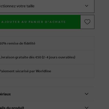
ectionnez votre taille
AJOUTER AU PANIER D'ACHATS
10% remise de fidélité
Livraison gratuite dès €50 (2-4 jours ouvrables)
Paiement sécurisé par Worldline
ériaux
ails du produit