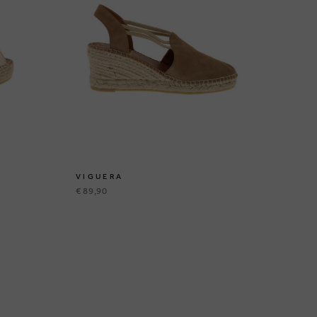
VIGUERA
VI
€ 89,90
€ 4