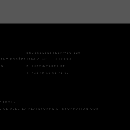
BRUSSELSESTEENWEG 129
1980 ZEMST, BELGIQUE
ENT POSÉES
ES
E. INFO@CARMI.BE
T. +32 (0)16 61 71 60
CARMI -
L'UE AVEC LA PLATEFORME D'INFORMATION ODR