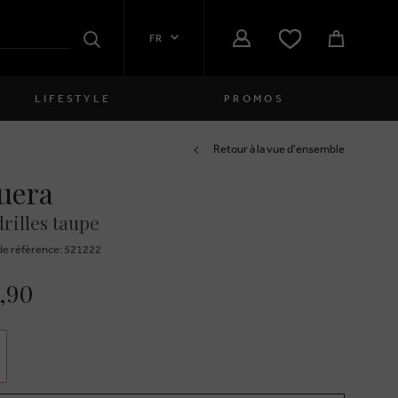
FR
Rechercher
LIFESTYLE
PROMOS
Femmes
Retour à la vue d'ensemble
uera
close
Filles
rilles taupe
close
Garçons
e réfèrence: 521222
close
Hommes
,90
close