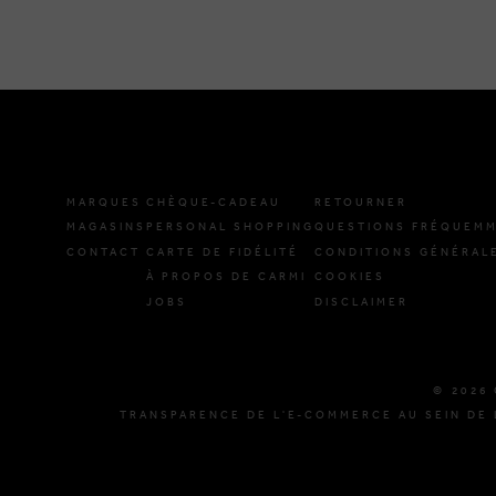
MARQUES
CHÈQUE-CADEAU
RETOURNER
MAGASINS
PERSONAL SHOPPING
QUESTIONS FRÉQUEMM
CONTACT
CARTE DE FIDÉLITÉ
CONDITIONS GÉNÉRAL
À PROPOS DE CARMI
COOKIES
JOBS
DISCLAIMER
© 2026 
TRANSPARENCE DE L'E-COMMERCE AU SEIN DE 