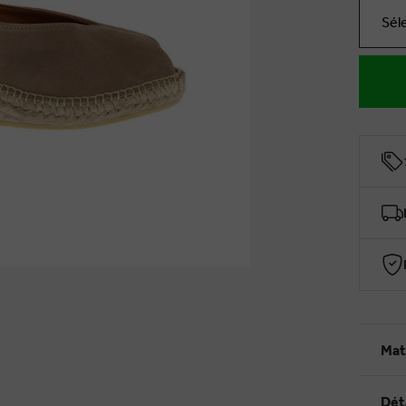
Sél
Mat
Dét