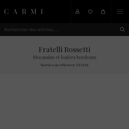
Togg
navi
EXP
RECHERCHER
Fratelli Rossetti
Mocassins et loafers bordeaux
Numéro de réfèrence: 531559