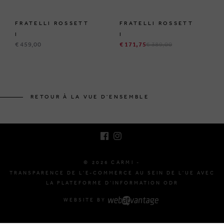
FRATELLI ROSSETT
FRATELLI ROSSETT
I
I
€ 459,00
€ 171,75
€ 389,00
BRUSSELSESTEENWEG 129
1980 ZEMST, BELGIQUE
RETOUR À LA VUE D'ENSEMBLE
E. INFO@CARMI.BE
T. +32 (0)16 61 71 60
© 2026 CARMI -
TRANSPARENCE DE L'E-COMMERCE AU SEIN DE L'UE AVEC
LA PLATEFORME D'INFORMATION ODR
WEBSITE BY