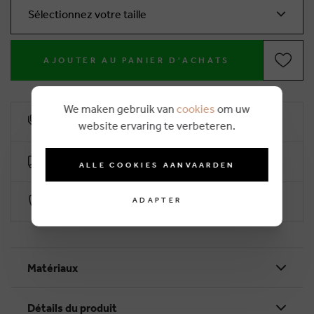
Sélectionnez votre taille
AJOUTER AU PANIER D'ACHATS
We maken gebruik van
cookies
om uw
10% remise de fidélité
website ervaring te verbeteren.
Livraison gratuite dès €50 (2-4 jours ouvrables)
ALLE COOKIES AANVAARDEN
Paiement sécurisé par Worldline
ADAPTER
Matériaux
Détails du produit