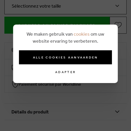
Sélectionnez votre taille
AJOUTER AU PANIER D'ACHATS
We maken gebruik van
cookies
om uw
website ervaring te verbeteren.
10% remise de fidélité
ALLE COOKIES AANVAARDEN
Livraison gratuite dès €50 (2-4 jours ouvrables)
ADAPTER
Paiement sécurisé par Worldline
Détails du produit