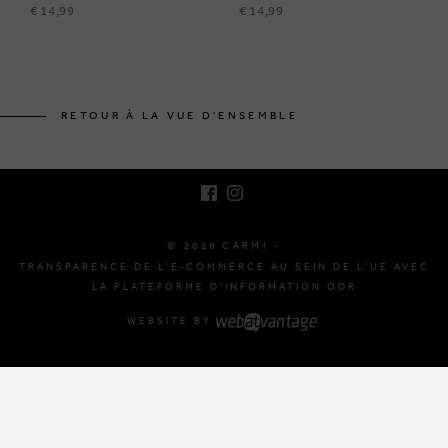
€ 14,99
€ 14,99
BRUSSELSESTEENWEG 129
1980 ZEMST, BELGIQUE
RETOUR À LA VUE D'ENSEMBLE
E. INFO@CARMI.BE
T. +32 (0)16 61 71 60
© 2026 CARMI -
TRANSPARENCE DE L'E-COMMERCE AU SEIN DE L'UE AVEC
LA PLATEFORME D'INFORMATION ODR
WEBSITE BY