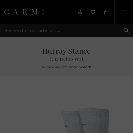
Togg
navi
EXP
RECHERCHER
Hurray Stance
Chausettes vert
Numéro de réfèrence: 524270