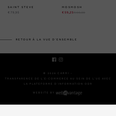
SAINT STEVE
MOSMOSH
€ 79,95
€ 59,25
€ 99,99
BRUSSELSESTEENWEG 129
1980 ZEMST, BELGIQUE
RETOUR À LA VUE D'ENSEMBLE
E. INFO@CARMI.BE
T. +32 (0)16 61 71 60
© 2026 CARMI -
TRANSPARENCE DE L'E-COMMERCE AU SEIN DE L'UE AVEC
LA PLATEFORME D'INFORMATION ODR
WEBSITE BY