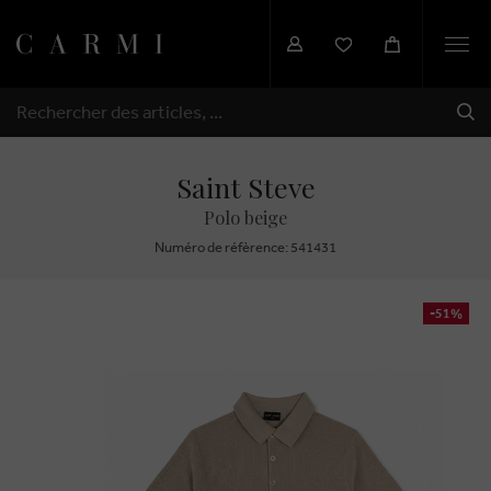
Togg
navi
EXP
RECHERCHER
Saint Steve
Polo beige
Numéro de réfèrence: 541431
-51%