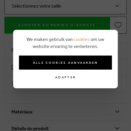
Sélectionnez votre taille
AJOUTER AU PANIER D'ACHATS
We maken gebruik van
cookies
om uw
website ervaring te verbeteren.
10% remise de fidélité
ALLE COOKIES AANVAARDEN
Livraison gratuite dès €50 (2-4 jours ouvrables)
ADAPTER
Paiement sécurisé par Worldline
Matériaux
Détails du produit