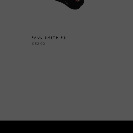
PAUL SMITH PS
PA
€ 32,00
€ 3