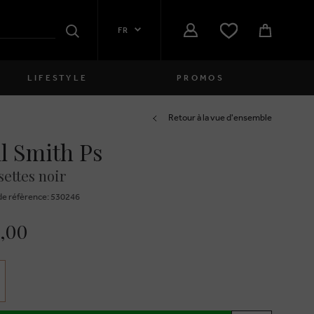
FR
Rechercher
LIFESTYLE
PROMOS
Femmes
Retour à la vue d'ensemble
l Smith Ps
close
Filles
ettes noir
close
Garçons
e réfèrence: 530246
close
Hommes
0,00
close