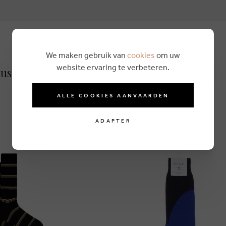
We maken gebruik van
cookies
om uw
website ervaring te verbeteren.
usettes noir
ALLE COOKIES AANVAARDEN
ADAPTER