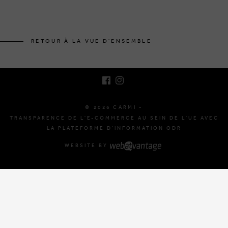
BRUSSELSESTEENWEG 129
1980 ZEMST, BELGIQUE
RETOUR À LA VUE D'ENSEMBLE
E. INFO@CARMI.BE
T. +32 (0)16 61 71 60
© 2026 CARMI -
TRANSPARENCE DE L'E-COMMERCE AU SEIN DE L'UE AVEC
LA PLATEFORME D'INFORMATION ODR
WEBSITE BY