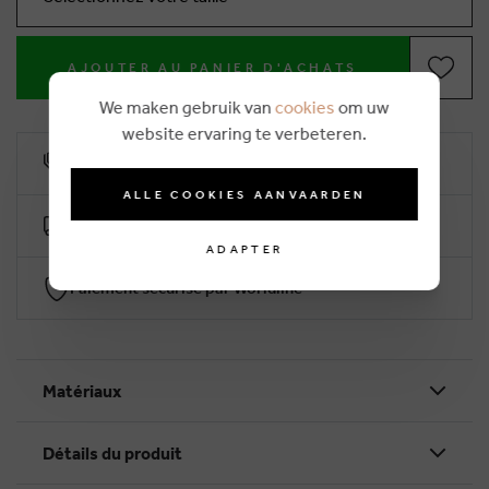
AJOUTER AU PANIER D'ACHATS
We maken gebruik van
cookies
om uw
website ervaring te verbeteren.
10% remise de fidélité
ALLE COOKIES AANVAARDEN
Livraison gratuite dès €50 (2-4 jours ouvrables)
ADAPTER
Paiement sécurisé par Worldline
Matériaux
Détails du produit