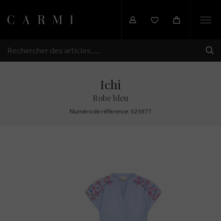
Togg
navi
EXP
RECHERCHER
Ichi
Robe bleu
Numéro de réfèrence: 525977