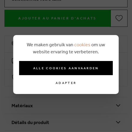
AJOUTER AU PANIER D'ACHATS
10% remise de fidélité
We maken gebruik van
cookies
om uw
website ervaring te verbeteren.
Livraison gratuite dès €50 (2-4 jours ouvrables)
ALLE COOKIES AANVAARDEN
Paiement sécurisé par Worldline
ADAPTER
Matériaux
Détails du produit