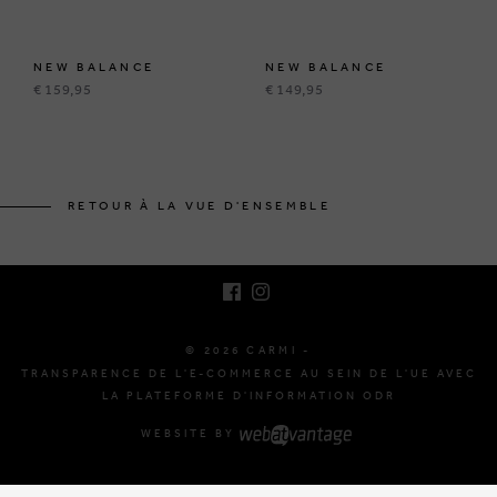
NEW BALANCE
NEW BALANCE
€ 159,95
€ 149,95
BRUSSELSESTEENWEG 129
1980 ZEMST, BELGIQUE
RETOUR À LA VUE D'ENSEMBLE
E. INFO@CARMI.BE
T. +32 (0)16 61 71 60
© 2026 CARMI -
TRANSPARENCE DE L'E-COMMERCE AU SEIN DE L'UE AVEC
LA PLATEFORME D'INFORMATION ODR
WEBSITE BY