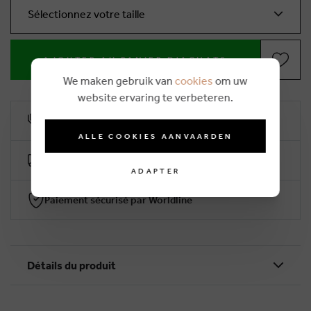
Sélectionnez votre taille
AJOUTER AU PANIER D'ACHATS
We maken gebruik van
cookies
om uw
website ervaring te verbeteren.
10% remise de fidélité
ALLE COOKIES AANVAARDEN
Livraison gratuite dès €50 (2-4 jours ouvrables)
ADAPTER
Paiement sécurisé par Worldline
Détails du produit