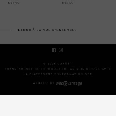
€ 14,99
€ 15,00
BRUSSELSESTEENWEG 129
1980 ZEMST, BELGIQUE
RETOUR À LA VUE D'ENSEMBLE
E. INFO@CARMI.BE
T. +32 (0)16 61 71 60
© 2026 CARMI -
TRANSPARENCE DE L'E-COMMERCE AU SEIN DE L'UE AVEC
LA PLATEFORME D'INFORMATION ODR
WEBSITE BY