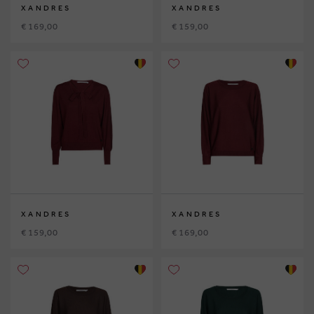
XANDRES
XANDRES
€ 169,00
€ 159,00
XANDRES
XANDRES
€ 159,00
€ 169,00