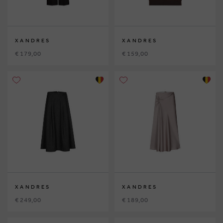
XANDRES
XANDRES
€ 179,00
€ 159,00
XANDRES
XANDRES
€ 249,00
€ 189,00