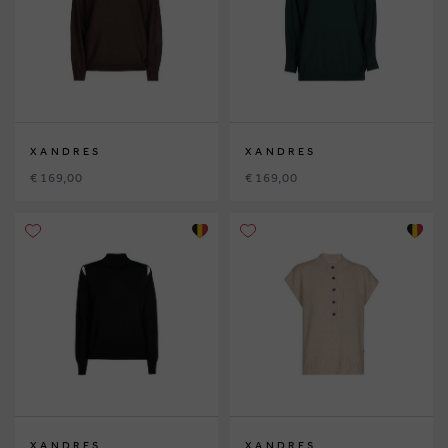
XANDRES
XANDRES
€ 169,00
€ 169,00
XANDRES
XANDRES