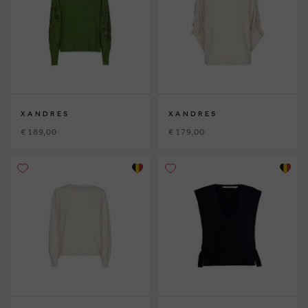
XANDRES
XANDRES
€ 189,00
€ 179,00