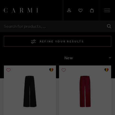
Togg
navi
SHI
SEARCH
REFINE YOUR RESULTS
SORT