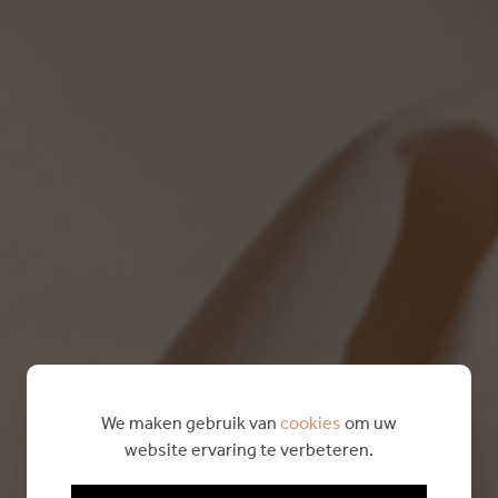
We maken gebruik van
cookies
om uw
website ervaring te verbeteren.