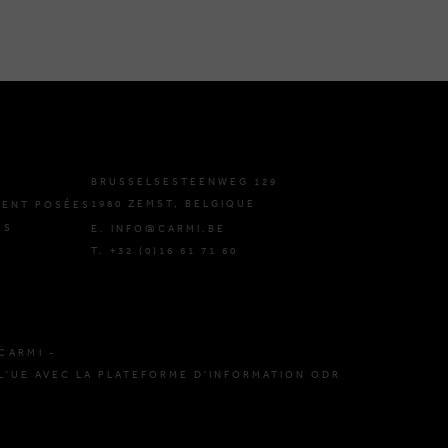
BRUSSELSESTEENWEG 129
1980 ZEMST, BELGIQUE
ENT POSÉES
ES
E. INFO@CARMI.BE
T. +32 (0)16 61 71 60
CARMI -
L'UE AVEC LA PLATEFORME D'INFORMATION ODR