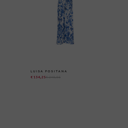
LUISA POSITANA
LI
€ 134,25
€ 249,95
€ 1