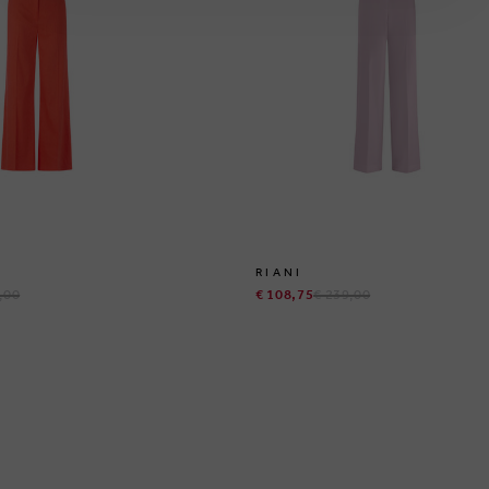
RIANI
,00
€ 108,75
€ 239,00