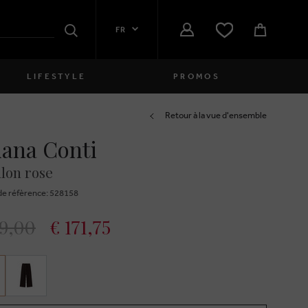
FR
Rechercher
LIFESTYLE
PROMOS
Femmes
Retour à la vue d'ensemble
iana Conti
close
Filles
lon rose
close
Garçons
e réfèrence: 528158
close
Hommes
9,00
€ 171,75
close