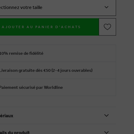
ectionnez votre taille
AJOUTER AU PANIER D'ACHATS
10% remise de fidélité
Livraison gratuite dès €50 (2-4 jours ouvrables)
Paiement sécurisé par Worldline
ériaux
ails du produit