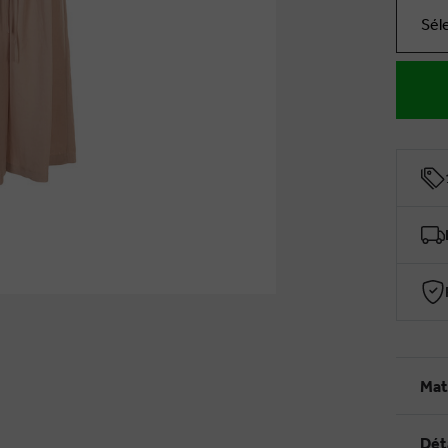
Sél
Mat
Dét