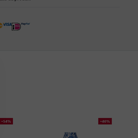
-54%
-46%