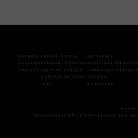
MARQUES
CHÈQUE-CADEAU
RETOURNER
MAGASINS
PERSONAL SHOPPING
QUESTIONS FRÉQUEMM
CONTACT
CARTE DE FIDÉLITÉ
CONDITIONS GÉNÉRAL
À PROPOS DE CARMI
COOKIES
JOBS
DISCLAIMER
© 2026 
TRANSPARENCE DE L'E-COMMERCE AU SEIN DE 