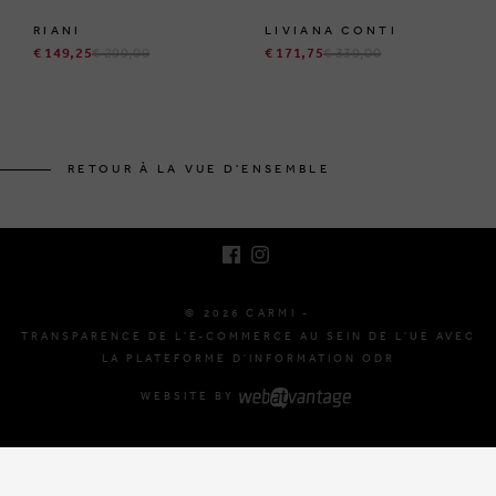
RIANI
LIVIANA CONTI
€ 149,25
€ 299,00
€ 171,75
€ 339,00
BRUSSELSESTEENWEG 129
1980 ZEMST, BELGIQUE
RETOUR À LA VUE D'ENSEMBLE
E. INFO@CARMI.BE
T. +32 (0)16 61 71 60
© 2026 CARMI -
TRANSPARENCE DE L'E-COMMERCE AU SEIN DE L'UE AVEC
LA PLATEFORME D'INFORMATION ODR
WEBSITE BY