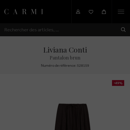
Togg
navi
EXP
RECHERCHER
Liviana Conti
Pantalon brun
Numéro de réfèrence: 528159
-49%