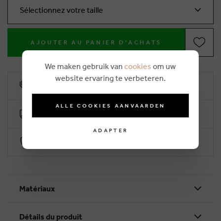
Sélectionnez votre taille
AJOUTER AU PANIER D'ACHATS
We maken gebruik van
cookies
om uw
website ervaring te verbeteren.
10% remise de fidélité
ALLE COOKIES AANVAARDEN
Livraison gratuite dès €50 (2-4 jours ouvrables)
ADAPTER
Paiement sécurisé par Worldline
Matériaux
Détails du produit