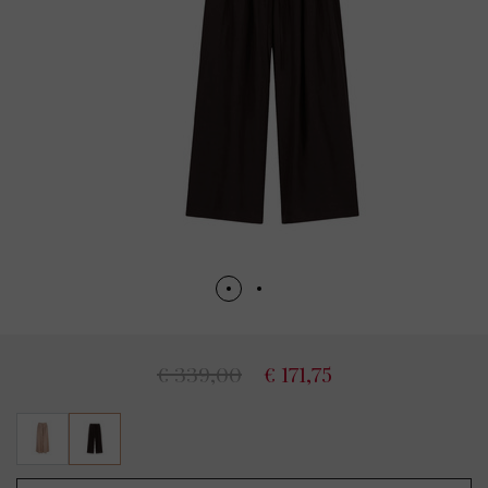
€ 339,00
€ 171,75