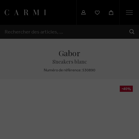
Togg
navi
EXP
RECHERCHER
Gabor
Sneakers blanc
Numéro de réfèrence: 530890
-40%