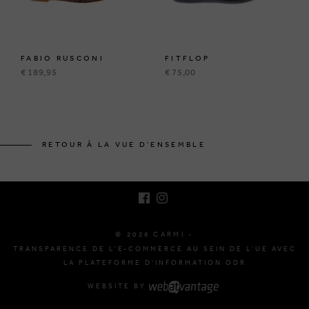
FABIO RUSCONI
FITFLOP
€ 189,95
€ 75,00
BRUSSELSESTEENWEG 129
1980 ZEMST, BELGIQUE
RETOUR À LA VUE D'ENSEMBLE
E. INFO@CARMI.BE
T. +32 (0)16 61 71 60
© 2026 CARMI -
TRANSPARENCE DE L'E-COMMERCE AU SEIN DE L'UE AVEC
LA PLATEFORME D'INFORMATION ODR
WEBSITE BY