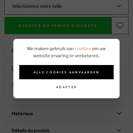
Sélectionnez votre taille
AJOUTER AU PANIER D'ACHATS
We maken gebruik van
cookies
om uw
10% remise de fidélité
website ervaring te verbeteren.
Livraison gratuite dès €50 (2-4 jours ouvrables)
ALLE COOKIES AANVAARDEN
Paiement sécurisé par Worldline
ADAPTER
Matériaux
Détails du produit