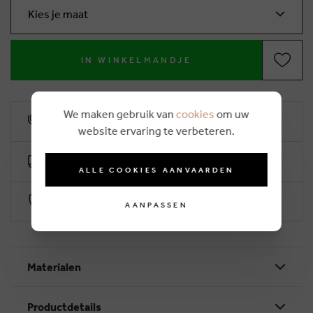
Kies je maat
IN WINKELMANDJE
We maken gebruik van
cookies
om uw
10% klantenkorting
website ervaring te verbeteren.
Gratis levering vanaf €50 (2-4 werkdagen)
ALLE COOKIES AANVAARDEN
Veilig betalen via Worldline
AANPASSEN
Materialen
Productdetails