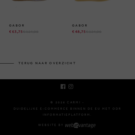
GABOR
GABOR
€ 63,75
€ 124,95
€ 48,75
€ 124,95
BRUSSELSESTEENWEG 129
1980 ZEMST, BELGIË
TERUG NAAR OVERZICHT
E. INFO@CARMI.BE
T. +32 (0)16 61 71 60
© 2026 CARMI -
DUIDELIJKE E-COMMERCE BINNEN DE EU MET ODR
INFORMATIEPLATFORM.
WEBSITE BY