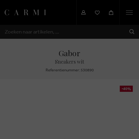
Togg
navi
VER
ZOEKEN
Gabor
Sneakers wit
Referentienummer: 530890
-40%