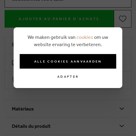
AJOUTER AU PANIER D'ACHATS
We maken gebruik van
cookies
om uw
website ervaring te verbeteren.
10% remise de fidélité
ALLE COOKIES AANVAARDEN
Livraison gratuite dès €50 (2-4 jours ouvrables)
ADAPTER
Paiement sécurisé par Worldline
Matériaux
Détails du produit