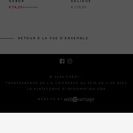
GABOR
SOLIDUS
€ 74,25
€ 144,95
€ 179,95
BRUSSELSESTEENWEG 129
1980 ZEMST, BELGIQUE
RETOUR À LA VUE D'ENSEMBLE
E. INFO@CARMI.BE
T. +32 (0)16 61 71 60
© 2026 CARMI -
TRANSPARENCE DE L'E-COMMERCE AU SEIN DE L'UE AVEC
LA PLATEFORME D'INFORMATION ODR
WEBSITE BY