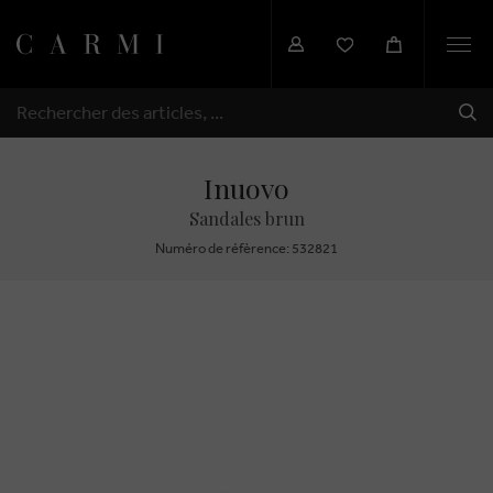
Togg
navi
EXP
RECHERCHER
Inuovo
Sandales brun
Numéro de réfèrence: 532821