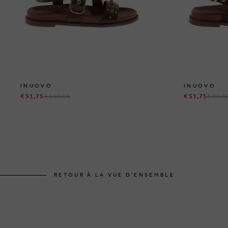
INUOVO
INUOVO
€ 51,75
€ 119,95
€ 51,75
€ 89,9
RETOUR À LA VUE D'ENSEMBLE