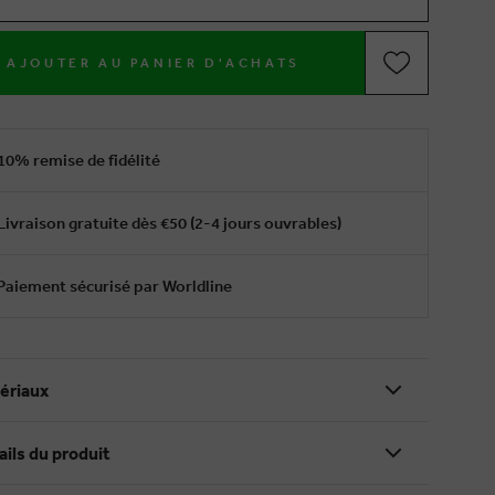
AJOUTER AU PANIER D'ACHATS
10% remise de fidélité
Livraison gratuite dès €50 (2-4 jours ouvrables)
Paiement sécurisé par Worldline
ériaux
ails du produit