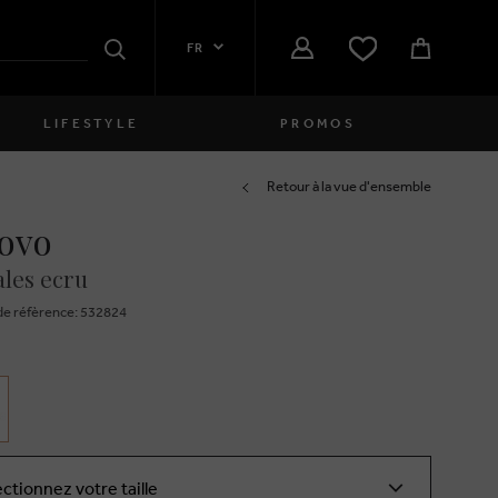
FR
Rechercher
LIFESTYLE
PROMOS
Femmes
Retour à la vue d'ensemble
ovo
close
Filles
les ecru
close
Garçons
e réfèrence: 532824
close
Hommes
close
ectionnez votre taille