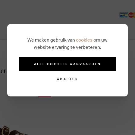
We maken gebruik van
cookies
om uw
website ervaring te verbeteren.
ALLE COOKIES AANVAARDEN
ecru
ADAPTER
-42%