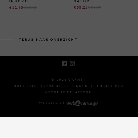
INUOVO
GABOR
€ 51,75
€ 89,95
€ 59,25
€ 99,90
BRUSSELSESTEENWEG 129
1980 ZEMST, BELGIË
TERUG NAAR OVERZICHT
E. INFO@CARMI.BE
T. +32 (0)16 61 71 60
© 2026 CARMI -
DUIDELIJKE E-COMMERCE BINNEN DE EU MET ODR
INFORMATIEPLATFORM.
WEBSITE BY