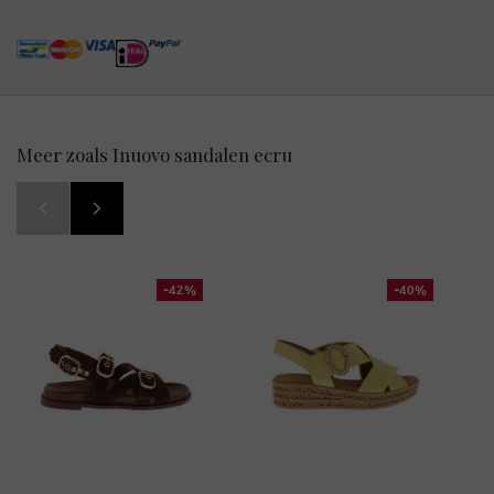
Meer zoals Inuovo sandalen ecru
-42%
-40%