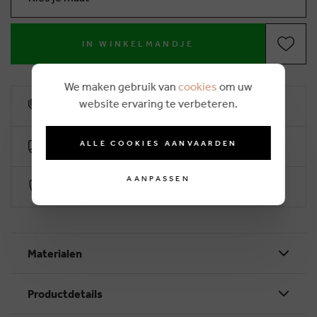
IN WINKELMANDJE
We maken gebruik van
cookies
om uw
website ervaring te verbeteren.
10% klantenkorting
ALLE COOKIES AANVAARDEN
Gratis levering vanaf €50 (2-4 werkdagen)
AANPASSEN
Veilig betalen via Worldline
Materialen
Productdetails