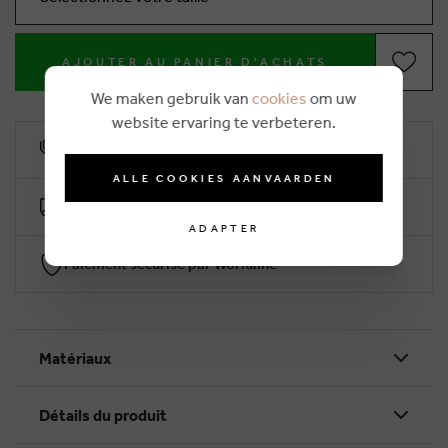
AJOUTER AU PANIER D'ACHATS
We maken gebruik van
cookies
om uw
website ervaring te verbeteren.
10% remise de fidélité
ALLE COOKIES AANVAARDEN
Livraison gratuite dès €50 (2-4 jours ouvrables)
ADAPTER
Paiement sécurisé par Worldline
Matériaux
Détails du produit