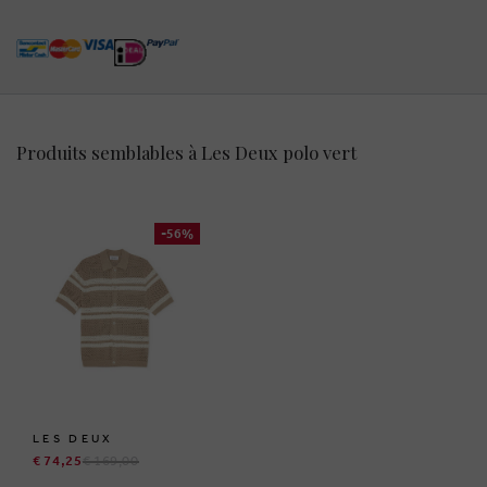
Produits semblables à Les Deux polo vert
-56%
LES DEUX
€ 74,25
€ 169,00