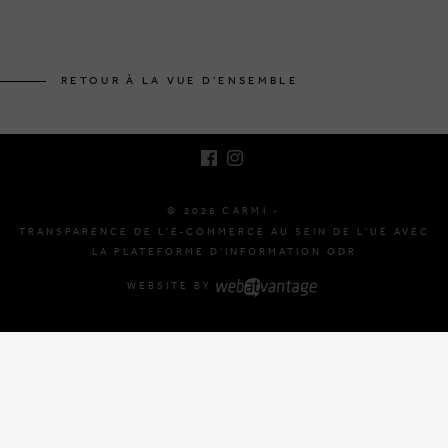
BRUSSELSESTEENWEG 129
1980 ZEMST, BELGIQUE
RETOUR À LA VUE D'ENSEMBLE
E. INFO@CARMI.BE
T. +32 (0)16 61 71 60
© 2026 CARMI -
TRANSPARENCE DE L'E-COMMERCE AU SEIN DE L'UE AVEC
LA PLATEFORME D'INFORMATION ODR
WEBSITE BY