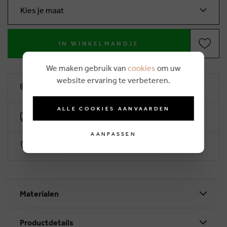
Kies je maat
IN WINKELMANDJE
We maken gebruik van
cookies
om uw
website ervaring te verbeteren.
10% klantenkorting
ALLE COOKIES AANVAARDEN
Gratis levering vanaf €50 (2-4 werkdagen)
AANPASSEN
Veilig betalen via Worldline
Materialen
Productdetails