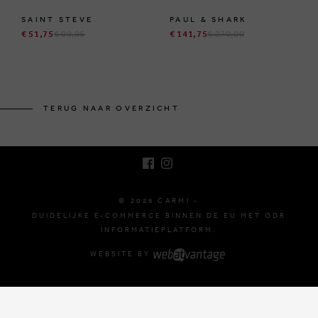
SAINT STEVE
PAUL & SHARK
€ 51,75
€ 99,95
€ 141,75
€ 270,00
BRUSSELSESTEENWEG 129
1980 ZEMST, BELGIË
TERUG NAAR OVERZICHT
E. INFO@CARMI.BE
T. +32 (0)16 61 71 60
© 2026 CARMI -
DUIDELIJKE E-COMMERCE BINNEN DE EU MET ODR
INFORMATIEPLATFORM.
WEBSITE BY