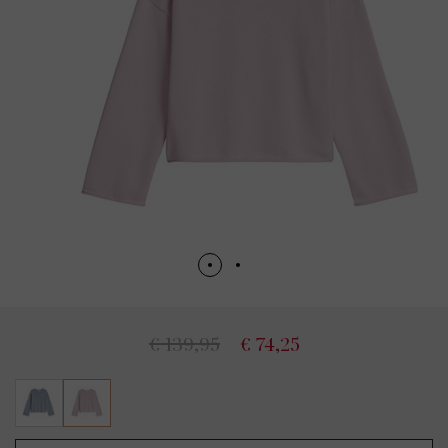
€ 139,95
€ 74,25