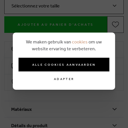
Sélectionnez votre taille
AJOUTER AU PANIER D'ACHATS
We maken gebruik van
cookies
om uw
website ervaring te verbeteren.
10% remise de fidélité
ALLE COOKIES AANVAARDEN
Livraison gratuite dès €50 (2-4 jours ouvrables)
ADAPTER
Paiement sécurisé par Worldline
Matériaux
Détails du produit