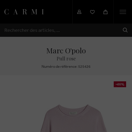
Togg
navi
EXP
RECHERCHER
Marc O'polo
Pull rose
Numéro de réfèrence: 525426
-46%