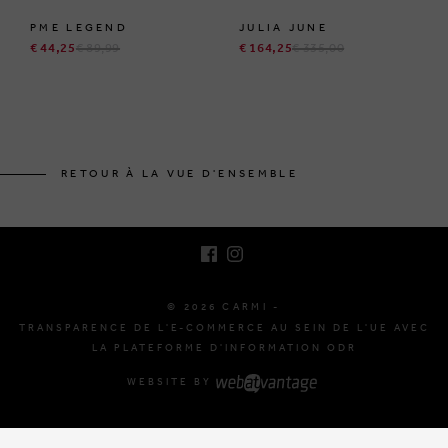
PME LEGEND
JULIA JUNE
€ 44,25
€ 89,99
€ 164,25
€ 335,00
BRUSSELSESTEENWEG 129
1980 ZEMST, BELGIQUE
RETOUR À LA VUE D'ENSEMBLE
E. INFO@CARMI.BE
T. +32 (0)16 61 71 60
© 2026 CARMI -
TRANSPARENCE DE L'E-COMMERCE AU SEIN DE L'UE AVEC
LA PLATEFORME D'INFORMATION ODR
WEBSITE BY