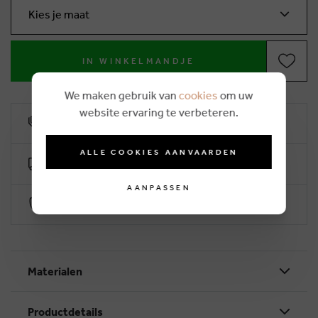
Kies je maat
IN WINKELMANDJE
We maken gebruik van
cookies
om uw
website ervaring te verbeteren.
10% klantenkorting
ALLE COOKIES AANVAARDEN
Gratis levering vanaf €50 (2-4 werkdagen)
AANPASSEN
Veilig betalen via Worldline
Materialen
Productdetails