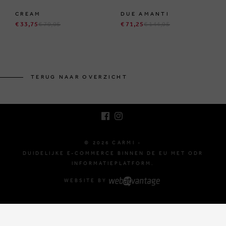
CREAM
DUE AMANTI
€ 33,75
€ 79,95
€ 71,25
€ 144,95
BRUSSELSESTEENWEG 129
1980 ZEMST, BELGIË
TERUG NAAR OVERZICHT
E. INFO@CARMI.BE
T. +32 (0)16 61 71 60
© 2026 CARMI -
DUIDELIJKE E-COMMERCE BINNEN DE EU MET ODR
INFORMATIEPLATFORM.
WEBSITE BY