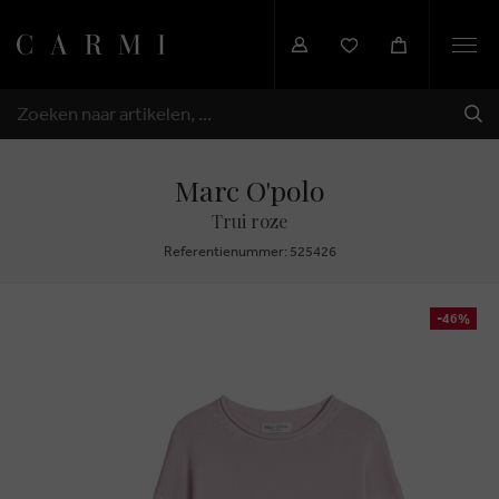
Togg
navi
VER
ZOEKEN
Marc O'polo
Trui roze
Referentienummer: 525426
-46%